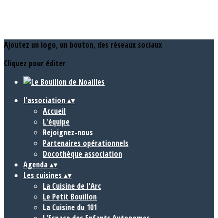
Ajoutez un logo, un bouton, des réseaux sociaux
Cliquez pour éditer
l'association
▴
▾
Accueil
L'équipe
Rejoignez-nous
Partenaires opérationnels
Docothèque association
Agenda
▴
▾
Les cuisines
▴
▾
La Cuisine de l'Arc
Le Petit Bouillon
La Cuisine du 101