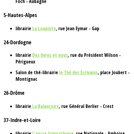
Foch - Aubagne
5-Hautes-Alpes
librairie
La Loupiote
, rue Jean Eymar - Gap
24-Dordogne
librairie
Des livres et nous
, rue du Président Wilson -
Périgueux
Salon de thé-librairie
le Thé des Ecrivains
, place Joubert -
Montignac
26-Drôme
librairie
La Balançoire
, rue Général Berlier - Crest
37-Indre-et-Loire
librairie
L'encre Sympathique
, rue Nationale - Amboise