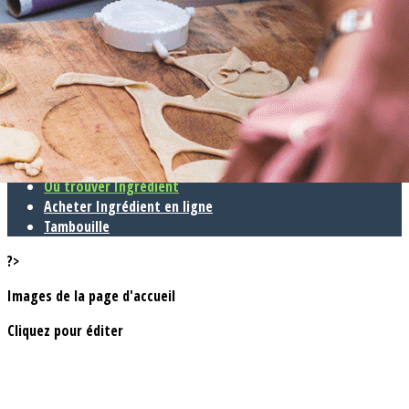
Exporter les lignes sélectionnées
Exporter toutes les colonnes
Exporter uniquement les colonnes affichées
Menu
<
>
Revue Ingrédient
Où trouver Ingrédient
Acheter Ingrédient en ligne
Tambouille
?>
Images de la page d'accueil
Cliquez pour éditer